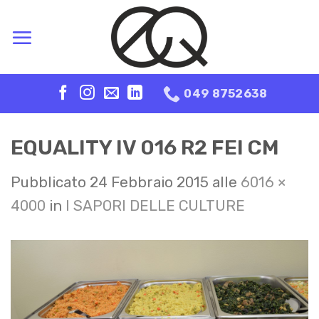
Skip
to
content
049 8752638
EQUALITY IV 016 R2 FEI CM
Pubblicato
24 Febbraio 2015
alle
6016 ×
4000
in
I SAPORI DELLE CULTURE