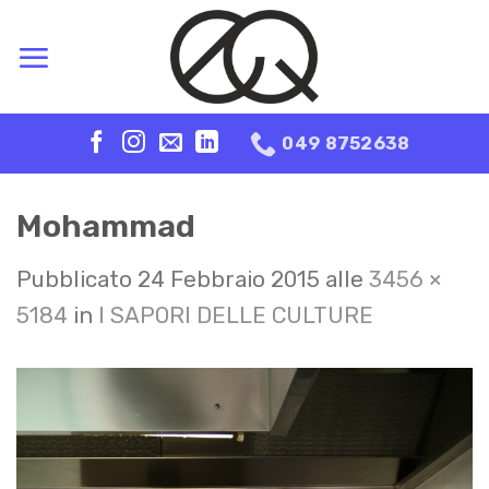
Skip
to
content
049 8752638
Mohammad
Pubblicato
24 Febbraio 2015
alle
3456 ×
5184
in
I SAPORI DELLE CULTURE