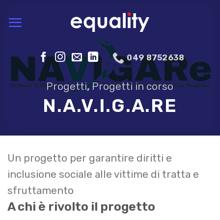
Skip
to
content
049 8752638
Progetti
,
Progetti in corso
N.A.V.I.G.A.RE
Un progetto per garantire diritti e
inclusione sociale alle vittime di tratta e
sfruttamento
A chi è rivolto il progetto