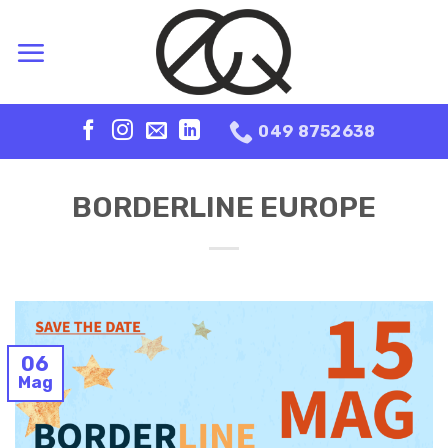
Skip
to
content
049 8752638
BORDERLINE EUROPE
06
Mag