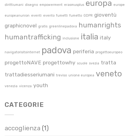
europa
tra
dirittiumani
disegno
empowerment
erasmusplus
europe
sfide
gioventù
europeanunion
eventi
evento
fumetti
fumetto
GDPR
e
humanrights
graphicnovel
risorse”
gratis
greenlinepadova
italia
humantrafficking
italy
inclusione
padova
periferia
navigatorisitointernet
progettoeuropeo
progettoNAVE
progettowhy
tratta
scuole
svezia
veneto
trattadiesseriumani
treviso
unione europea
youth
venezia
vicenza
CATEGORIE
accoglienza
(1)