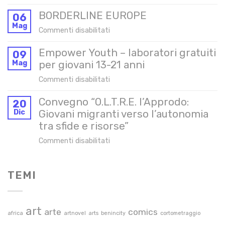
Banconierə
BORDERLINE EUROPE
e
06
Mag
addettə
su
Commenti disabilitati
gestione
BORDERLINE
Chiosco
Empower Youth – laboratori gratuiti
EUROPE
09
Latitudini
Mag
per giovani 13-21 anni
su
Commenti disabilitati
Empower
Convegno “O.L.T.R.E. l’Approdo:
Youth
20
Dic
Giovani migranti verso l’autonomia
–
tra sfide e risorse”
laboratori
gratuiti
su
Commenti disabilitati
per
Convegno
giovani
“O.L.T.R.E.
13-
TEMI
l’Approdo:
21
Giovani
anni
migranti
art
verso
arte
comics
africa
artnovel
arts
benincity
cortometraggio
l’autonomia