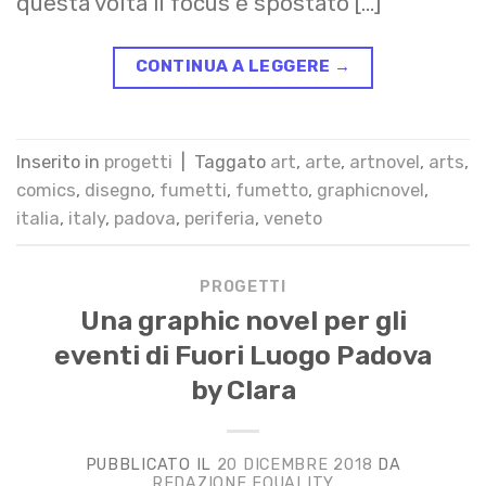
questa volta il focus è spostato […]
CONTINUA A LEGGERE
→
Inserito in
progetti
|
Taggato
art
,
arte
,
artnovel
,
arts
,
comics
,
disegno
,
fumetti
,
fumetto
,
graphicnovel
,
italia
,
italy
,
padova
,
periferia
,
veneto
PROGETTI
Una graphic novel per gli
eventi di Fuori Luogo Padova
by Clara
PUBBLICATO IL
20 DICEMBRE 2018
DA
REDAZIONE EQUALITY