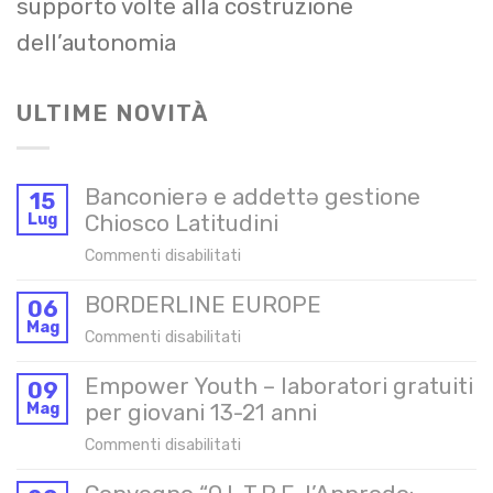
supporto volte alla costruzione
dell’autonomia
ULTIME NOVITÀ
Banconierə e addettə gestione
15
Lug
Chiosco Latitudini
su
Commenti disabilitati
Banconierə
BORDERLINE EUROPE
e
06
Mag
addettə
su
Commenti disabilitati
gestione
BORDERLINE
Chiosco
Empower Youth – laboratori gratuiti
EUROPE
09
Latitudini
Mag
per giovani 13-21 anni
su
Commenti disabilitati
Empower