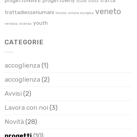
progettoNAVE
progettowhy
tratta
scuole
svezia
veneto
trattadiesseriumani
treviso
unione europea
youth
venezia
vicenza
CATEGORIE
accoglienza
(1)
accoglienza
(2)
Avvisi
(2)
Lavora con noi
(3)
Novità
(28)
progetti
(10)