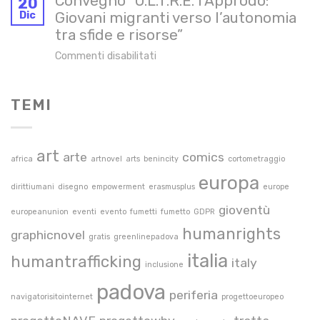
Convegno “O.L.T.R.E. l’Approdo:
Youth
20
Dic
Giovani migranti verso l’autonomia
–
tra sfide e risorse”
laboratori
gratuiti
su
Commenti disabilitati
per
Convegno
giovani
“O.L.T.R.E.
13-
TEMI
l’Approdo:
21
Giovani
anni
migranti
art
verso
arte
comics
africa
artnovel
arts
benincity
cortometraggio
l’autonomia
europa
tra
dirittiumani
disegno
empowerment
erasmusplus
europe
sfide
gioventù
europeanunion
eventi
evento
fumetti
fumetto
GDPR
e
humanrights
graphicnovel
risorse”
gratis
greenlinepadova
italia
humantrafficking
italy
inclusione
padova
periferia
navigatorisitointernet
progettoeuropeo