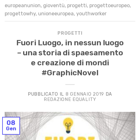
europeanunion
,
gioventù
,
progetti
,
progettoeuropeo
,
progettowhy
,
unioneeuropea
,
youthworker
PROGETTI
Fuori Luogo, in nessun luogo
– una storia di spaesamento
e creazione di mondi
#GraphicNovel
PUBBLICATO IL
8 GENNAIO 2019
DA
REDAZIONE EQUALITY
08
Gen